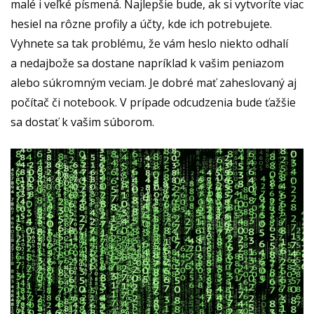
malé i veľké písmená. Najlepšie bude, ak si vytvoríte viac
hesiel na rôzne profily a účty, kde ich potrebujete.
Vyhnete sa tak problému, že vám heslo niekto odhalí
a nedajbože sa dostane napríklad k vašim peniazom
alebo súkromným veciam. Je dobré mať zaheslovaný aj
počítač či notebook. V prípade odcudzenia bude ťažšie
sa dostať k vašim súborom.