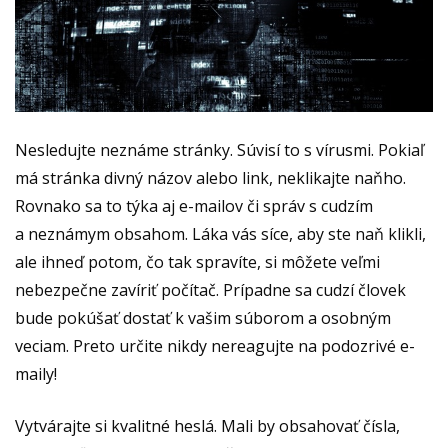
Nesledujte neznáme stránky. Súvisí to s vírusmi. Pokiaľ
má stránka divný názov alebo link, neklikajte naňho.
Rovnako sa to týka aj e-mailov či správ s cudzím
a neznámym obsahom. Láka vás síce, aby ste naň klikli,
ale ihneď potom, čo tak spravíte, si môžete veľmi
nebezpečne zavíriť počítač. Prípadne sa cudzí človek
bude pokúšať dostať k vašim súborom a osobným
veciam. Preto určite nikdy nereagujte na podozrivé e-
maily!
Vytvárajte si kvalitné heslá. Mali by obsahovať čísla,