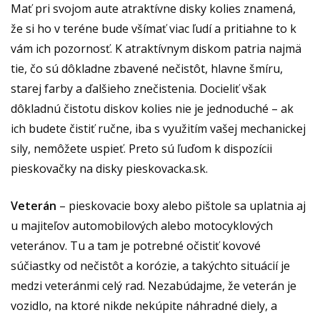
Mať pri svojom aute atraktívne disky kolies znamená,
že si ho v teréne bude všímať viac ľudí a pritiahne to k
vám ich pozornosť. K atraktívnym diskom patria najmä
tie, čo sú dôkladne zbavené nečistôt, hlavne šmíru,
starej farby a ďalšieho znečistenia. Docieliť však
dôkladnú čistotu diskov kolies nie je jednoduché – ak
ich budete čistiť ručne, iba s využitím vašej mechanickej
sily, nemôžete uspieť. Preto sú ľuďom k dispozícii
pieskovačky na disky
pieskovacka.sk
.
Veterán
– pieskovacie boxy alebo pištole sa uplatnia aj
u majiteľov automobilových alebo motocyklových
veteránov. Tu a tam je potrebné očistiť kovové
súčiastky od nečistôt a korózie, a takýchto situácií je
medzi veteránmi celý rad. Nezabúdajme, že veterán je
vozidlo, na ktoré nikde nekúpite náhradné diely, a