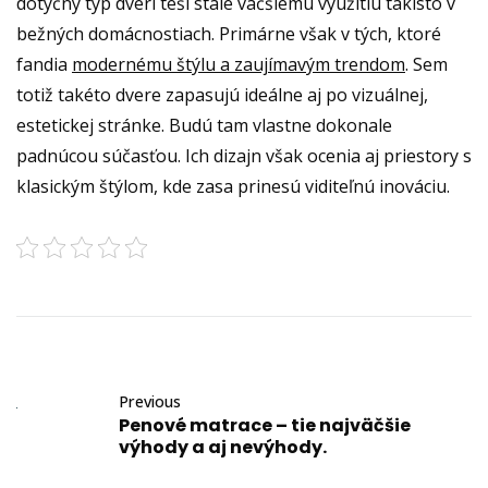
dotyčný typ dverí teší stále väčšiemu využitiu takisto v
bežných domácnostiach. Primárne však v tých, ktoré
fandia
modernému štýlu a zaujímavým trendom
. Sem
totiž takéto dvere zapasujú ideálne aj po vizuálnej,
estetickej stránke. Budú tam vlastne dokonale
padnúcou súčasťou. Ich dizajn však ocenia aj priestory s
klasickým štýlom, kde zasa prinesú viditeľnú inováciu.
Previous
Penové matrace – tie najväčšie
výhody a aj nevýhody.