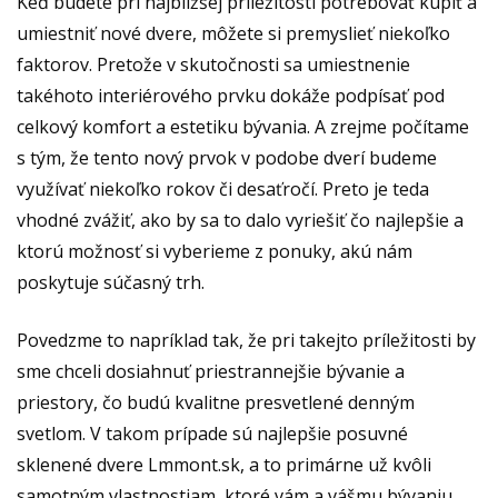
Keď budete pri najbližšej príležitosti potrebovať kúpiť a
umiestniť nové dvere, môžete si premyslieť niekoľko
faktorov. Pretože v skutočnosti sa umiestnenie
takéhoto interiérového prvku dokáže podpísať pod
celkový komfort a estetiku bývania. A zrejme počítame
s tým, že tento nový prvok v podobe dverí budeme
využívať niekoľko rokov či desaťročí. Preto je teda
vhodné zvážiť, ako by sa to dalo vyriešiť čo najlepšie a
ktorú možnosť si vyberieme z ponuky, akú nám
poskytuje súčasný trh.
Povedzme to napríklad tak, že pri takejto príležitosti by
sme chceli dosiahnuť priestrannejšie bývanie a
priestory, čo budú kvalitne presvetlené denným
svetlom. V takom prípade sú najlepšie
posuvné
sklenené dvere Lmmont.sk,
a to primárne už kvôli
samotným vlastnostiam, ktoré vám a vášmu bývaniu