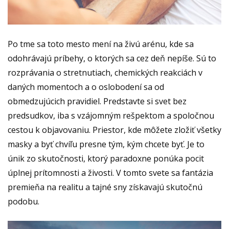
Po tme sa toto mesto mení na živú arénu, kde sa
odohrávajú príbehy, o ktorých sa cez deň nepíše. Sú to
rozprávania o stretnutiach, chemických reakciách v
daných momentoch a o oslobodení sa od
obmedzujúcich pravidiel. Predstavte si svet bez
predsudkov, iba s vzájomným rešpektom a spoločnou
cestou k objavovaniu. Priestor, kde môžete zložiť všetky
masky a byť chvíľu presne tým, kým chcete byť. Je to
únik zo skutočnosti, ktorý paradoxne ponúka pocit
úplnej prítomnosti a živosti. V tomto svete sa fantázia
premieňa na realitu a tajné sny získavajú skutočnú
podobu.