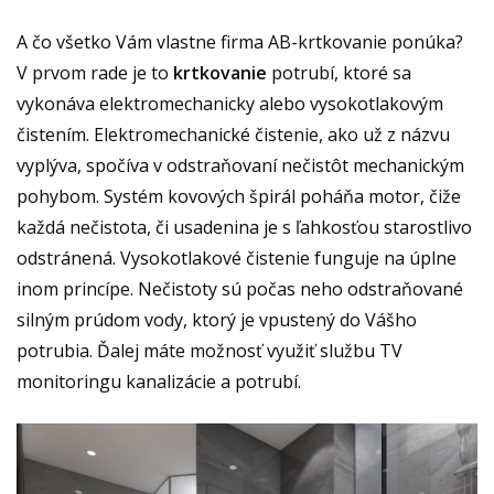
A čo všetko Vám vlastne firma AB-krtkovanie ponúka?
V prvom rade je to
krtkovanie
potrubí, ktoré sa
vykonáva elektromechanicky alebo vysokotlakovým
čistením. Elektromechanické čistenie, ako už z názvu
vyplýva, spočíva v odstraňovaní nečistôt mechanickým
pohybom. Systém kovových špirál poháňa motor, čiže
každá nečistota, či usadenina je s ľahkosťou starostlivo
odstránená. Vysokotlakové čistenie funguje na úplne
inom
princípe. Nečistoty sú počas neho odstraňované
silným prúdom vody, ktorý je vpustený do Vášho
potrubia. Ďalej máte možnosť využiť službu TV
monitoringu kanalizácie a potrubí.