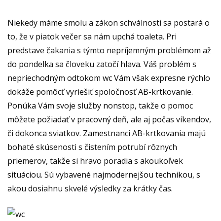
Niekedy máme smolu a zákon schválnosti sa postará o
to, že v piatok večer sa nám upchá toaleta. Pri
predstave čakania s týmto nepríjemným problémom až
do pondelka sa človeku zatočí hlava. Váš problém s
nepriechodným odtokom wc Vám však expresne rýchlo
dokáže pomôcť vyriešiť spoločnosť AB-krtkovanie.
Ponúka Vám svoje služby nonstop, takže o pomoc
môžete požiadať v pracovný deň, ale aj počas víkendov,
či dokonca sviatkov. Zamestnanci AB-krtkovania majú
bohaté skúsenosti s čistením potrubí rôznych
priemerov, takže si hravo poradia s akoukoľvek
situáciou. Sú vybavené najmodernejšou technikou, s
akou dosiahnu skvelé výsledky za krátky čas.