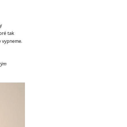
y
oré tak
e vypneme.
arým