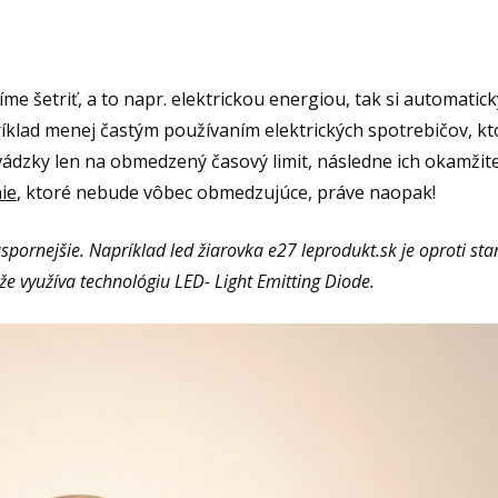
íme šetriť, a to napr. elektrickou energiou, tak si automatick
ríklad menej častým používaním elektrických spotrebičov, kt
ádzky len na obmedzený časový limit, následne ich okamžit
nie
, ktoré nebude vôbec obmedzujúce, práve naopak!
spornejšie. Napríklad led žiarovka e27
leprodukt.sk
je oproti st
e využíva technológiu LED- Light Emitting Diode.