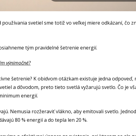
 používania svetiel sme totiž vo veľkej miere odkázaní, čo 
osiahneme tým pravidelné šetrenie energií.
ním výnimočné?
tívne šetrenie? K obidvom otázkam existuje jedna odpoveď,
etiel a dôvodom, preto tieto svetlá vyžarujú svetlo. Čo je vš
 minimum energií.
jú. Nemusia rozžeraviť vlákno, aby emitovali svetlo. Jedno
ávajú 80 % energií a do tepla len 20 %.