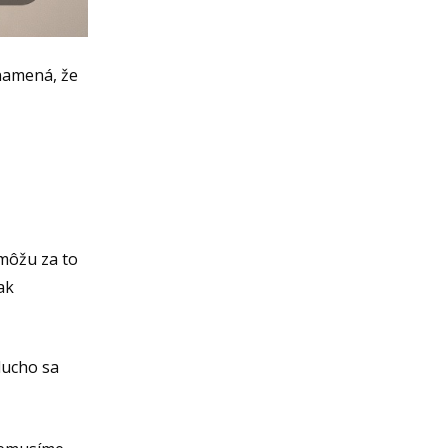
znamená, že
 môžu za to
ak
ducho sa