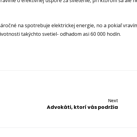
 vravíme o efektívnej úspore za svietenie, pri ktorom sa ale
áročné na spotrebuje elektrickej energie, no a pokiaľ vraví
životnosti takýchto svetiel- odhadom asi 60 000 hodín.
Next
Advokáti, ktorí vás podržia