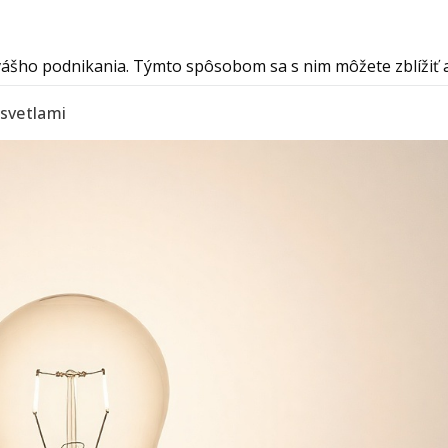
šho podnikania. Týmto spôsobom sa s nim môžete zblížiť a z
 svetlami