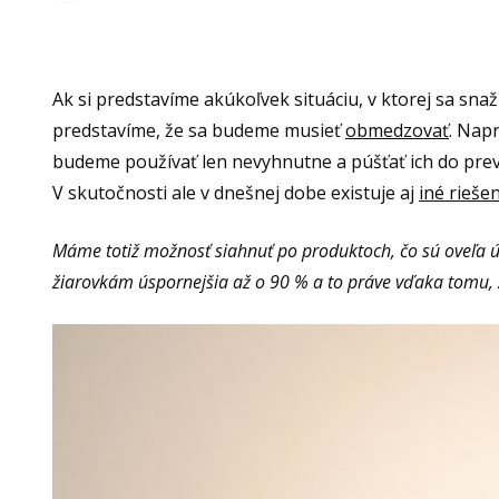
Ak si predstavíme akúkoľvek situáciu, v ktorej sa snaž
predstavíme, že sa budeme musieť
obmedzovať
. Nap
budeme používať len nevyhnutne a púšťať ich do prev
V skutočnosti ale v dnešnej dobe existuje aj
iné rieše
Máme totiž možnosť siahnuť po produktoch, čo sú oveľa ú
žiarovkám úspornejšia až o 90 % a to práve vďaka tomu, ž