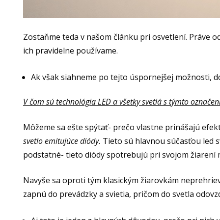
Zostaňme teda v našom článku pri osvetlení. Práve od
ich pravidelne používame.
Ak však siahneme po tejto úspornejšej možnosti, d
V čom sú technológia LED a všetky svetlá s týmto označe
Môžeme sa ešte spýtať- prečo vlastne prinášajú efek
svetlo emitujúce diódy.
Tieto sú hlavnou súčasťou led sv
podstatné- tieto diódy spotrebujú pri svojom žiarení
Navyše sa oproti tým klasickým žiarovkám neprehrieva
zapnú do prevádzky a svietia, pričom do svetla odovzd