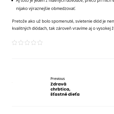
Aj toto je jeden z hlavných dôvodov, prečo pri nich
nijako výraznejšie obmedzovať.
Pretože ako už bolo spomenuté, svietenie diód je nen
kvalitných diódach, tak zároveň vravíme aj o vysokej 
Previous
Zdravá
chrbtica,
šťastné dieťa