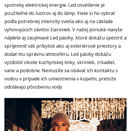
spotreby elektrickej energie.
Led osvetlenie je
použiteľné do lustrov aj do lámp. Viete si ho vybrať
podľa potrebnej intenzity svetla ako aj na základe
vyhovujúcich závitov žiaroviek. V našej ponuke navyše
nájdete aj zaujímavé Led pásiky, ktoré dokážu spestriť a
spríjemniť váš príbytok ako aj exteriérové priestory a
dodať mu správnu atmosféru. Led pásiky dokážu
vyzdobiť okolie kuchynskej linky, skriniek, zrkadiel,
vane a podobne. Nemusíte sa obávať ich kontaktu s
vodou v prípade ich umiestnenia v kúpeľni, pretože
odolávajú pôsobeniu vody.