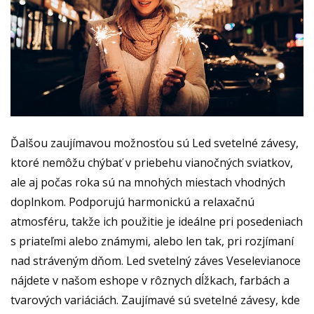
Ďalšou zaujímavou možnosťou sú Led svetelné závesy,
ktoré nemôžu chýbať v priebehu vianočných sviatkov,
ale aj počas roka sú na mnohých miestach vhodných
doplnkom. Podporujú harmonickú a relaxačnú
atmosféru, takže ich použitie je ideálne pri posedeniach
s priateľmi alebo známymi, alebo len tak, pri rozjímaní
nad stráveným dňom.
Led svetelný záves Veselevianoce
nájdete v našom eshope v rôznych dĺžkach, farbách a
tvarových variáciách. Zaujímavé sú svetelné závesy, kde