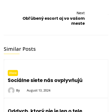
Next
Obľúbený escort aj vo vašom
meste
Similar Posts
Www
Sociálne siete nás ovplyvňujú
By
August 13, 2024
Oddych, ktorý nie je len o tele