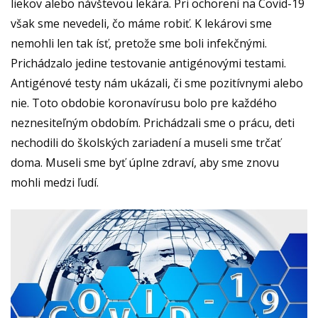
liekov alebo návštevou lekára. Pri ochorení na Covid-19
však sme nevedeli, čo máme robiť. K lekárovi sme
nemohli len tak ísť, pretože sme boli infekčnými.
Prichádzalo jedine testovanie antigénovými testami.
Antigénové testy
nám ukázali, či sme pozitívnymi alebo
nie.
Toto obdobie koronavírusu bolo pre každého
neznesiteľným obdobím. Prichádzali sme o prácu, deti
nechodili do školských zariadení a museli sme trčať
doma. Museli sme byť úplne zdraví, aby sme znovu
mohli medzi ľudí.