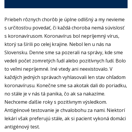
Priebeh rôznych chorôb je úplne odlišný a my nevieme
s určitosťou povedať, či každá choroba nemá súvislosť
s koronavírusom. Koronavírus bol nepríjemný vírus,
ktorý sa šírili po celej krajine. Nebol len u nás na
Slovensku. Denne sme sa pozerali na správy, kde sme
vedeli počet zomretých ľudí alebo pozitívnych ľudí.
Bolo
to veľmi nepríjemné. Iné vtedy ani neexistovalo. V
každých jedných správach vyhlasovali len stav ohľadom
koronavírusu. Konečne sme sa akotak dali do poriadku,
no stále je v nás tá panika, čo ak sa nakazíme.
Nechceme ďalšie roky s pozitívnym výsledkom.
Antigénové testovanie je chvalobohu za nami. Niektorí
lekári však preferujú stále, ak si pacient vykoná domáci
antigénový test.