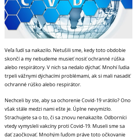
Veľa ľudí sa nakazilo. Netušili sme, kedy toto obdobie
skončí a my nebudeme musieť nosiť ochranné rúška
alebo respirátory. V nich sa nedalo dýchať. Mnohí ľudia
trpeli vážnymi dýchacími problémami, ak si mali nasadiť
ochranné rúško alebo respirátor.
Nechceli by ste, aby sa ochorenie Covid-19 vrátilo? Ono
však stále medzi nami ešte je. Úplne nevymizlo.
Strachujete sa o to, či sa znovu nenakazíte. Odborníci
vtedy vymysleli vakcíny proti Covid-19. Museli sme sa
dať zaočkovať. Mnohým ľuďom práve toto očkovanie