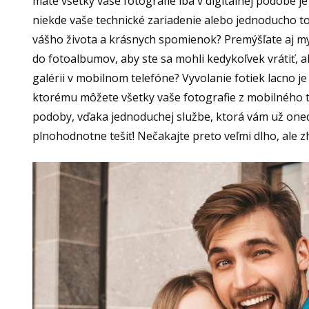
máte všetky vaše fotografie iba v digitálnej podobe 
niekde vaše technické zariadenie alebo jednoducho tot
vášho života a krásnych spomienok? Premýšľate aj my 
do fotoalbumov, aby ste sa mohli kedykoľvek vrátiť, ale
galérii v mobilnom telefóne?
Vyvolanie fotiek lacno
je
ktorému môžete všetky vaše fotografie z mobilného t
podoby, vďaka jednoduchej službe, ktorá vám už oned
plnohodnotne tešiť! Nečakajte preto veľmi dlho, ale