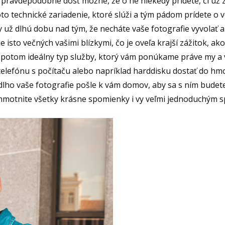
je pravdepodobne dosť možné, že o ne niekedy prídete, či už
o technické zariadenie, ktoré slúži a tým pádom prídete o v
už dlhú dobu nad tým, že necháte vaše fotografie vyvolať a 
 isto večných vašimi blízkymi, čo je oveľa krajší zážitok, ako
 potom ideálny typ služby, ktorý vám ponúkame práve my a
elefónu s počítaču alebo napríklad harddisku dostať do hm
lho vaše fotografie pošle k vám domov, aby sa s ním budet
 zhmotnite všetky krásne spomienky i vy veľmi jednoduchým