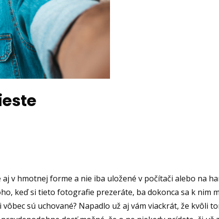
ieste
é aj v hmotnej forme a nie iba uložené v počítači alebo na ha
ho, keď si tieto fotografie prezeráte, ba dokonca sa k nim 
i vôbec sú uchované? Napadlo už aj vám viackrát, že kvôli t