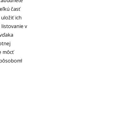
 zabudnete
eľkú časť
uložiť ich
 listovanie v
 vďaka
otnej
e môcť
 spôsobom!