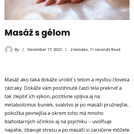
Masáž s gélom
By
December 17, 2022
2 minutes, 11 seconds Read
Masáž ako taká dokáže urobiť s telom a mysľou človeka
zázraky. Dokáže vám postihnuté časti tela prekrviť a
tak zlepšiť ich výkon, pozitívne vplýva aj na
metabolizmus buniek, svalstvo je po masáži pružnejšie,
pokožka pevnejšia a okrem toho má mnoho
blahodarných účinkov aj na psychiku – uvoľňuje
napätie, zbavuje stresu a po masáži si zaručene môžete