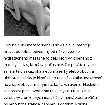
Korene nuru masáže siahajú do Ázie a jej názov je
pravdepodobne odvodený od názvu vysoko
hydratačného masážneho gélu Nori vyrobeného z
morských rias, ktorý sa počas masáže používa. Natrie
sa ním telo zákazníka alebo masérky alebo oboch a
úlohou masérky je kĺzať sa po tele zákazníka, masírovať
ho a spôsobovať mu tým rozkoš a vzrušenie. Následne
sa dostaví pocit uvoľnenia tela i mysle. Nuru gél je
vyrobený z prírodných materiálov, nemá žiadnu vôňu,
no jeho konzistencia v spojení s dotykmi krásnej