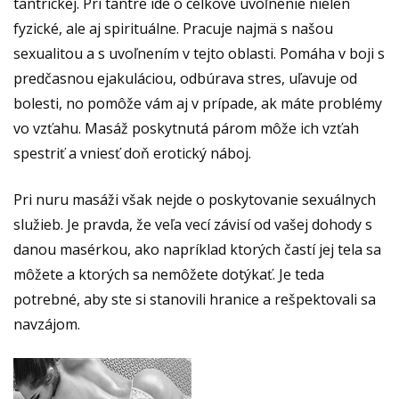
tantrickej. Pri tantre ide o celkové uvoľnenie nielen
fyzické, ale aj spirituálne. Pracuje najmä s našou
sexualitou a s uvoľnením v tejto oblasti. Pomáha v boji s
predčasnou ejakuláciou, odbúrava stres, uľavuje od
bolesti, no pomôže vám aj v prípade, ak máte problémy
vo vzťahu. Masáž poskytnutá párom môže ich vzťah
spestriť a vniesť doň erotický náboj.
Pri nuru masáži však nejde o poskytovanie sexuálnych
služieb. Je pravda, že veľa vecí závisí od vašej dohody s
danou masérkou, ako napríklad ktorých častí jej tela sa
môžete a ktorých sa nemôžete dotýkať. Je teda
potrebné, aby ste si stanovili hranice a rešpektovali sa
navzájom.